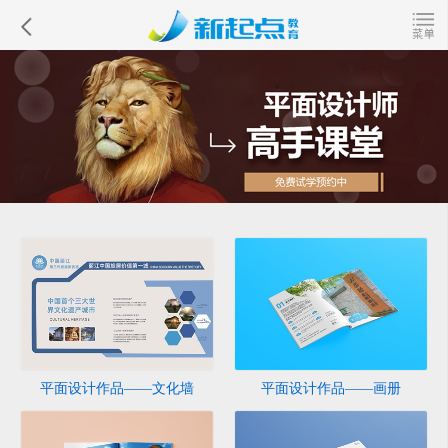
平面设计作品——文化墙
平面设计作品——画册